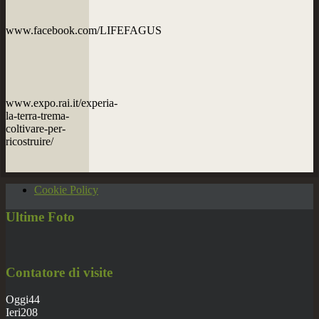
www.facebook.com/LIFEFAGUS
www.expo.rai.it/experia-
la-terra-trema-
coltivare-per-
ricostruire/
Cookie Policy
Ultime
Foto
Contatore
di visite
Oggi
44
Ieri
208