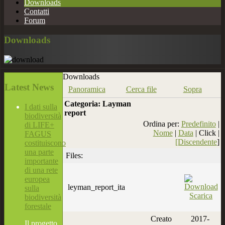
Downloads
Contatti
Forum
Downloads
Downloads
Latest
News
Panoramica
Cerca file
Sopra
Categoria: Layman
I dati sulla
report
biodiversità
Ordina per:
Predefinito
|
di LIFE+
Nome
|
Data
| Click |
FAGUS
[Discendente
]
costituiscono
una parte
Files:
importante
di una rete
europea
leyman_report_ita
sulla
Scarica
biodiversità
forestale
Creato
2017-
Il progetto