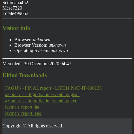
Settimana
452
Mese
7320
Totale
499653
Visitor Info
Browser:
unknown
Browser Version:
unknown
Operating System:
unknown
Mercoledì, 30 Dicembre 2020 04:47
Ultimi
Downloads
FAGUS - FINAL report - LIFE11 NAT-IT-000135
azioni_c_cartografia_interventi_pngsml
azioni_c_cartografia_interventi_pncvd
leyman_report_ita
leyman_report_eng
Copyright © All rights reserved.