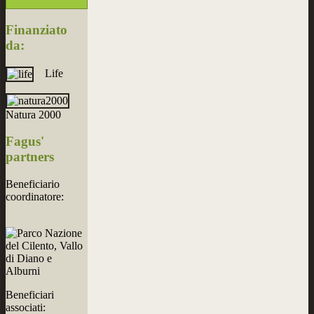
Finanziato
da:
Life
Natura 2000
Fagus'
partners
Beneficiario
coordinatore:
Beneficiari
associati: