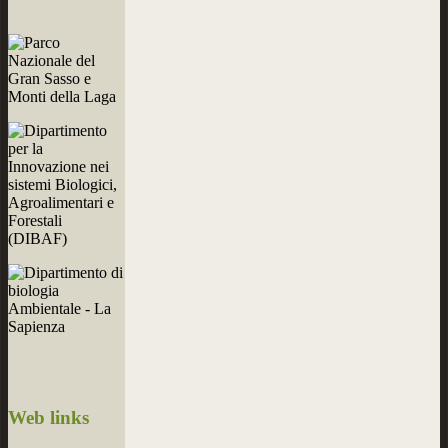
Web
links