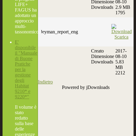
Dimensione
08-10
LIFE+
Downloads
2.9 MB
FAGUS ha
1795
adottato un
approccio
multi-
leyman_report_eng
tassonomico,...
Scarica
E'
disponibile
Creato
2017-
il "Manuale
Dimensione
08-10
di Buone
Downloads
5.83
Pratiche
MB
per la
2212
gestione
degli
Indietro
Habitat
Powered by jDownloads
9210* e
9220*"
Il volume è
stato
redatto
sulla base
delle
esperienze