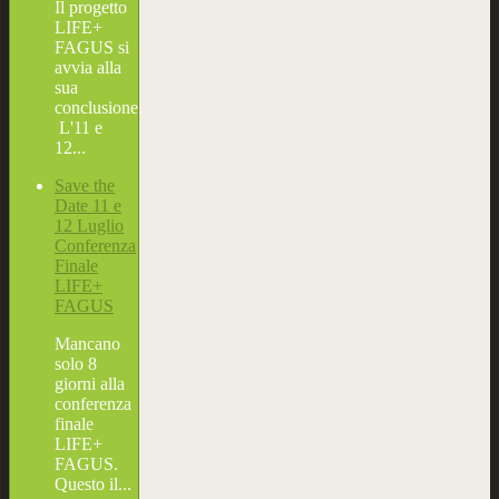
Il progetto
LIFE+
FAGUS si
avvia alla
sua
conclusione.
L'11 e
12...
Save the
Date 11 e
12 Luglio
Conferenza
Finale
LIFE+
FAGUS
Mancano
solo 8
giorni alla
conferenza
finale
LIFE+
FAGUS.
Questo il...